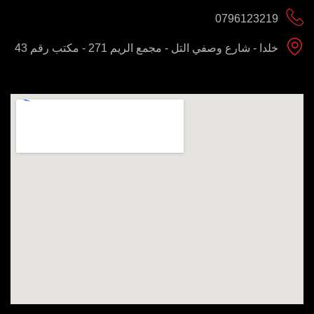
0796123219
خلدا - شارع وصفي التل - مجمع الريم 271 - مكتب رقم 43