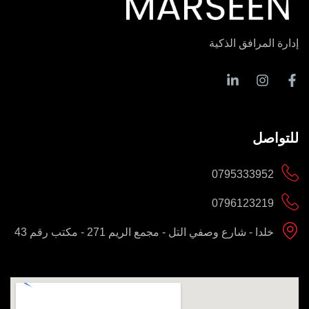
إدارة المرافق الذكية
للتواصل
0795333952
0796123219
خلدا - شارع وصفي التل - مجمع الريم 271 - مكتب رقم 43