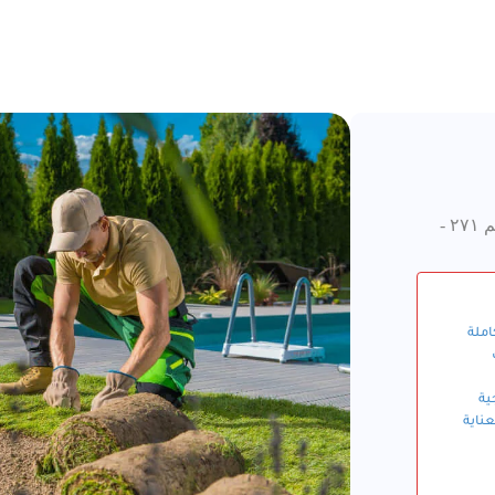
خلدا - شارع وصفي التل مجمع الريم ٢٧١ -
املة
ية
عناية